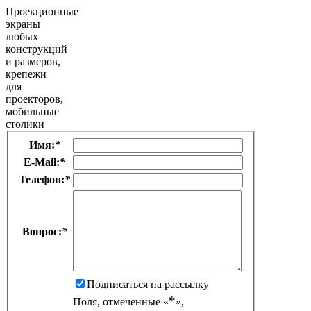
Проекционные
экраны
любых
конструкций
и размеров,
крепежи
для
проекторов,
мобильные
столики
Имя:
*
E-Mail:
*
Телефон:
*
Вопрос:
*
Подписаться на рассылку
*
Поля, отмеченные «
»,