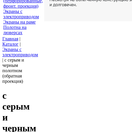
(перфорированные,
фронт. проекция)
Экраны с
электроприводом
Экраны на раме
Полотна на
люверсах
Главная
|
Каталог
|
Экраны с
электроприводом
|
с серым и
черным
полотном
(обратная
проекция)
с
серым
и
черным